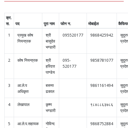
क्र.
स.
पद
पुरा नाम
फोन न.
मोबाईल
कैफिय
1
प्रमुख कोष
श्री
095520177
9868425942
सुदूर
नियन्त्रक
बासुदेव
प्रदे
भण्डारी
2
कोष नियन्त्रक
श्री
095-
9858781077
सुदूर
हरिदत्त
520177
प्रदे
पाण्डेय
3
आ.ले.प
बसन्त
9861161494
सुदूर
अधिकृत
ढकाल
प्रदे
4
लेखापाल
कृष्ण
९८४८८६३७८६
सुदूर
भण्डारी
प्रदे
5
आ.ले.प.सहायक
गोविन्द
9868752884
सुदूर