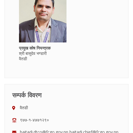
प्रमुख कोष नियन्त्रक
श्री बासुदेव भण्डारी
वैतडी
सम्पर्क विवरण
वैतडी
९७७-१-४७७१२९०
baitadi.dtco@fcgo.gov.np baitadi.chief@fcgo.gov.np